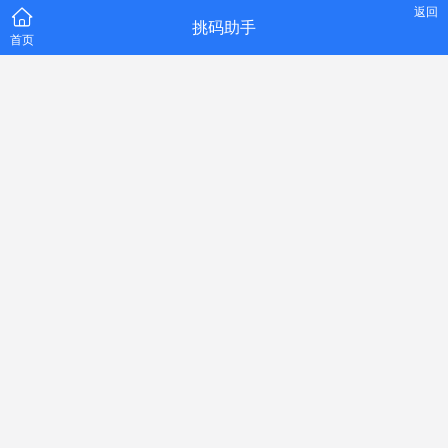
返回
挑码助手
首页