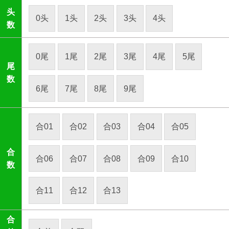
头
0头
1头
2头
3头
4头
数
0尾
1尾
2尾
3尾
4尾
5尾
尾
数
6尾
7尾
8尾
9尾
合01
合02
合03
合04
合05
合
合06
合07
合08
合09
合10
数
合11
合12
合13
合