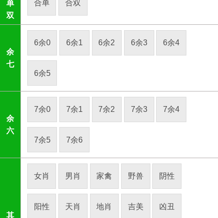
合单
合双
单
双
6余0
6余1
6余2
6余3
6余4
余
七
6余5
7余0
7余1
7余2
7余3
7余4
余
六
7余5
7余6
女肖
男肖
家禽
野兽
阴性
阳性
天肖
地肖
吉美
凶丑
其