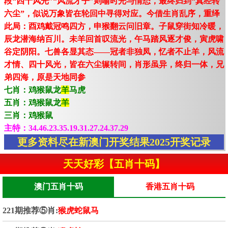
段“四十风光”“风流才子”则喻时光与情态，最终归到“真经转
六尘”，似说万象皆在轮回中寻得对应。今借生肖乱序，重绎
此局：酉鸡戴冠鸣四方，申猴翻云问旧章。子鼠穿街知冷暖，
辰龙潜海纳百川。未羊回首叹流光，午马踏风逐才俊，寅虎啸
谷定阴阳。七兽各显其态——冠者非独凤，忆者不止羊，风流
才情、四十风光，皆在六尘辗转间，肖形虽异，终归一体，兄
弟四海，原是天地同参
七肖：鸡猴鼠龙
羊
马虎
五肖：鸡猴鼠龙
羊
三肖：鸡猴鼠
主特：34.46.23.35.19.31.27.24.37.29
更多资料尽在新澳门开奖结果2025开奖记录
天天好彩【五肖十码】
澳门五肖十码
香港五肖十码
221期推荐⑤肖:
猴虎蛇鼠马