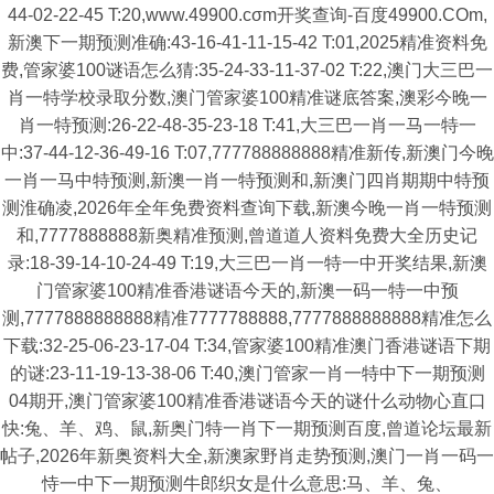
44-02-22-45 T:20,www.49900.cσm开奖查询-百度49900.COm,
新澳下一期预测准确:43-16-41-11-15-42 T:01,2025精准资料免
费,管家婆100谜语怎么猜:35-24-33-11-37-02 T:22,澳门大三巴一
肖一特学校录取分数,澳门管家婆100精准谜底答案,澳彩今晚一
肖一特预测:26-22-48-35-23-18 T:41,大三巴一肖一马一特一
中:37-44-12-36-49-16 T:07,777788888888精准新传,新澳门今晚
一肖一马中特预测,新澳一肖一特预测和,新澳门四肖期期中特预
测淮确凌,2026年全年免费资料查询下载,新澳今晚一肖一特预测
和,7777888888新奥精准预测,曾道道人资料免费大全历史记
录:18-39-14-10-24-49 T:19,大三巴一肖一特一中开奖结果,新澳
门管家婆100精准香港谜语今天的,新澳一码一特一中预
测,7777888888888精准7777788888,7777888888888精准怎么
下载:32-25-06-23-17-04 T:34,管家婆100精准澳门香港谜语下期
的谜:23-11-19-13-38-06 T:40,澳门管家一肖一特中下一期预测
04期开,澳门管家婆100精准香港谜语今天的谜什么动物心直口
快:兔、羊、鸡、鼠,新奥门特一肖下一期预测百度,曾道论坛最新
帖子,2026年新奥资料大全,新澳家野肖走势预测,澳门一肖一码一
恃一中下一期预测牛郎织女是什么意思:马、羊、兔、