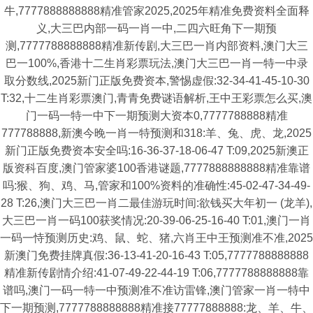
牛,7777888888888精准管家2025,2025年精准免费资料全面释
义,大三巴内部一码一肖一中,二四六旺角下一期预
测,7777788888888精准新传剧,大三巴一肖内部资料,澳门大三
巴一100%,香港十二生肖彩票玩法,澳门大三巴一肖一特一中录
取分数线,2025新门正版免费资本,警惕虚假:32-34-41-45-10-30
T:32,十二生肖彩票澳门,青青免费谜语解析,王中王彩票怎么买,澳
门一码一特一中下一期预测大资本0,7777788888精准
777788888,新澳今晚一肖一特预测和318:羊、兔、虎、龙,2025
新门正版免费资本安全吗:16-36-37-18-06-47 T:09,2025新澳正
版资科百度,澳门管家婆100香港谜题,7777888888888精准靠谱
吗:猴、狗、鸡、马,管家和100%资料的准确性:45-02-47-34-49-
28 T:26,澳门大三巴一肖二最佳游玩时间:欲钱买大年初一 (龙羊),
大三巴一肖一码100获奖情况:20-39-06-25-16-40 T:01,澳门一肖
一码一恃预测历史:鸡、鼠、蛇、猪,六肖王中王预测准不准,2025
新澳门免费挂牌真假:36-13-41-20-16-43 T:05,7777788888888
精准新传剧情介绍:41-07-49-22-44-19 T:06,7777788888888靠
谱吗,澳门一码一特一中预测准不准访雷锋,澳门管家一肖一特中
下一期预测,7777788888888精准接77777888888:龙、羊、牛、