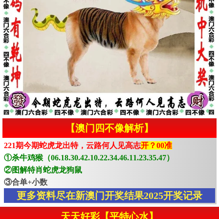
【澳门四不像解析】
221期今期蛇虎龙出特，云路何人见高志
开？00准
①杀牛鸡猴（06.18.30.42.10.22.34.46.11.23.35.47）
②图解特肖蛇虎龙狗鼠
③合单+小数
更多资料尽在新澳门开奖结果2025开奖记录
天天好彩【平特心水】