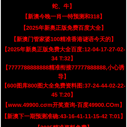
蛇、牛】
【新澳今晚一肖一特预测和318】
【2025年新奥正版免费百度大全】
【新澳门管家婆100精准香港谜语今天的】
【2025年新奥正版免费大全百度:12-04-17-27-02-
34 T:32】
【7777788888888精准衔接77777888888,小心诱
导】
【600图库800图大全免费资料图:37-24-44-02-22-
45 T:20】
【www.49900.cσm开奖查询-百度49900.COm】
【新澳下一期预测准确:43-16-41-11-15-42 T:01】