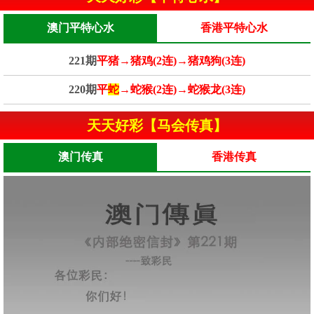
澳门平特心水
香港平特心水
221期
平猪→猪鸡(2连)→猪鸡狗(3连)
220期
平
蛇
→蛇猴(2连)→蛇猴龙(3连)
天天好彩【马会传真】
澳门传真
香港传真